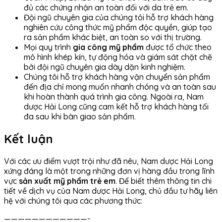
đủ các chứng nhận an toàn đối với da trẻ em.
Đội ngũ chuyên gia của chúng tôi hỗ trợ khách hàng
nghiên cứu công thức mỹ phẩm độc quyền, giúp tạo
ra sản phẩm khác biệt, an toàn so với thị trường.
Mọi quy trình
gia công mỹ phẩm
được tổ chức theo
mô hình khép kín, tự động hóa và giám sát chặt chẽ
bởi đội ngũ chuyên gia dày dặn kinh nghiệm.
Chúng tôi hỗ trợ khách hàng vận chuyển sản phẩm
đến địa chỉ mong muốn nhanh chóng và an toàn sau
khi hoàn thành quá trình gia công. Ngoài ra, Nam
dược Hải Long cũng cam kết hỗ trợ khách hàng tối
đa sau khi bàn giao sản phẩm.
Kết luận
Với các ưu điểm vượt trội như đã nêu, Nam dược Hải Long
xứng đáng là một trong những đơn vị hàng đầu trong lĩnh
vực
sản xuất mỹ phẩm trẻ em
. Để biết thêm thông tin chi
tiết về dịch vụ của Nam dược Hải Long, chủ đầu tư hãy liên
hệ với chúng tôi qua các phương thức:
————————————-