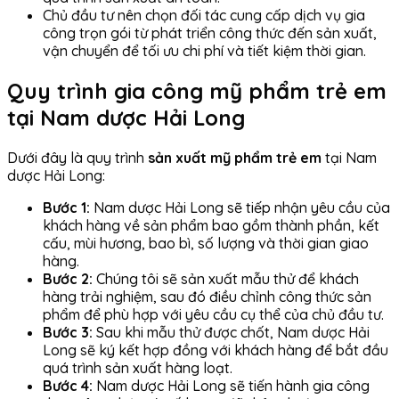
Chủ đầu tư nên chọn đối tác cung cấp dịch vụ gia
công trọn gói từ phát triển công thức đến sản xuất,
vận chuyển để tối ưu chi phí và tiết kiệm thời gian.
Quy trình gia công mỹ phẩm trẻ em
tại Nam dược Hải Long
Dưới đây là quy trình
sản xuất mỹ phẩm trẻ em
tại Nam
dược Hải Long:
Bước 1:
Nam dược Hải Long sẽ tiếp nhận yêu cầu của
khách hàng về sản phẩm bao gồm thành phần, kết
cấu, mùi hương, bao bì, số lượng và thời gian giao
hàng.
Bước 2:
Chúng tôi sẽ sản xuất mẫu thử để khách
hàng trải nghiệm, sau đó điều chỉnh công thức sản
phẩm để phù hợp với yêu cầu cụ thể của chủ đầu tư.
Bước 3:
Sau khi mẫu thử được chốt, Nam dược Hải
Long sẽ ký kết hợp đồng với khách hàng để bắt đầu
quá trình sản xuất hàng loạt.
Bước 4:
Nam dược Hải Long sẽ tiến hành gia công