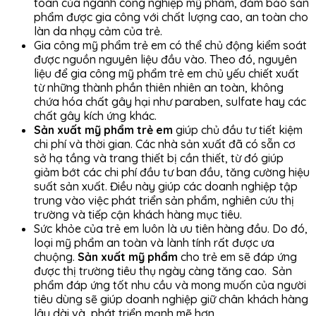
toàn của ngành công nghiệp mỹ phẩm, đảm bảo sản
phẩm được gia công với chất lượng cao, an toàn cho
làn da nhạy cảm của trẻ.
Gia công mỹ phẩm trẻ em có thể chủ động kiểm soát
được nguồn nguyên liệu đầu vào. Theo đó, nguyên
liệu để gia công mỹ phẩm trẻ em chủ yếu chiết xuất
từ những thành phần thiên nhiên an toàn, không
chứa hóa chất gây hại như paraben, sulfate hay các
chất gây kích ứng khác.
Sản xuất mỹ phẩm trẻ em
giúp chủ đầu tư tiết kiệm
chi phí và thời gian. Các nhà sản xuất đã có sẵn cơ
sở hạ tầng và trang thiết bị cần thiết, từ đó giúp
giảm bớt các chi phí đầu tư ban đầu, tăng cường hiệu
suất sản xuất. Điều này giúp các doanh nghiệp tập
trung vào việc phát triển sản phẩm, nghiên cứu thị
trường và tiếp cận khách hàng mục tiêu.
Sức khỏe của trẻ em luôn là ưu tiên hàng đầu. Do đó,
loại mỹ phẩm an toàn và lành tính rất được ưa
chuộng.
Sản xuất mỹ phẩm
cho trẻ em sẽ đáp ứng
được thị trường tiêu thụ ngày càng tăng cao. Sản
phẩm đáp ứng tốt nhu cầu và mong muốn của người
tiêu dùng sẽ giúp doanh nghiệp giữ chân khách hàng
lâu dài và phát triển mạnh mẽ hơn.