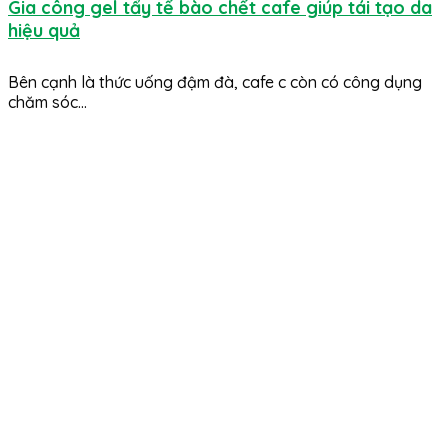
Gia công gel tẩy tế bào chết cafe giúp tái tạo da
hiệu quả
Bên cạnh là thức uống đậm đà, cafe c còn có công dụng
chăm sóc...