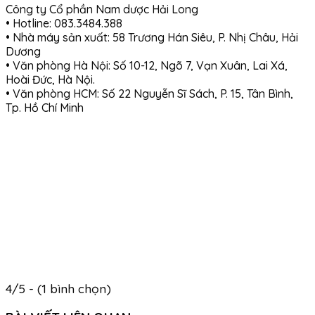
Công ty Cổ phần Nam dược Hải Long
• Hotline: 083.3484.388
• Nhà máy sản xuất: 58 Trương Hán Siêu, P. Nhị Châu, Hải
Dương
• Văn phòng Hà Nội: Số 10-12, Ngõ 7, Vạn Xuân, Lai Xá,
Hoài Đức, Hà Nội.
• Văn phòng HCM: Số 22 Nguyễn Sĩ Sách, P. 15, Tân Bình,
Tp. Hồ Chí Minh
4/5 - (1 bình chọn)