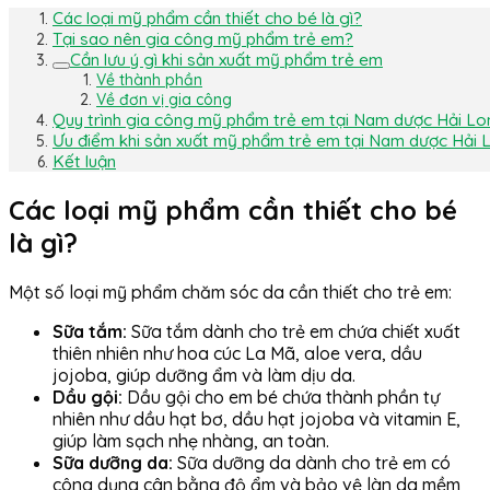
Các loại mỹ phẩm cần thiết cho bé là gì?
Tại sao nên gia công mỹ phẩm trẻ em?
Cần lưu ý gì khi sản xuất mỹ phẩm trẻ em
Về thành phần
Về đơn vị gia công
Quy trình gia công mỹ phẩm trẻ em tại Nam dược Hải Lo
Ưu điểm khi sản xuất mỹ phẩm trẻ em tại Nam dược Hải 
Kết luận
Các loại mỹ phẩm cần thiết cho bé
là gì?
Một số loại mỹ phẩm chăm sóc da cần thiết cho trẻ em:
Sữa tắm:
Sữa tắm dành cho trẻ em chứa chiết xuất
thiên nhiên như hoa cúc La Mã, aloe vera, dầu
jojoba, giúp dưỡng ẩm và làm dịu da.
Dầu gội:
Dầu gội cho em bé chứa thành phần tự
nhiên như dầu hạt bơ, dầu hạt jojoba và vitamin E,
giúp làm sạch nhẹ nhàng, an toàn.
Sữa dưỡng da:
Sữa dưỡng da dành cho trẻ em có
công dụng cân bằng độ ẩm và bảo vệ làn da mềm