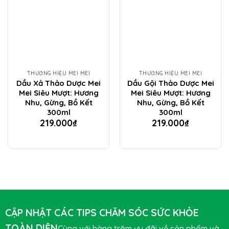
THƯƠNG HIỆU MEI MEI
THƯƠNG HIỆU MEI MEI
Dầu Xả Thảo Dược Mei
Dầu Gội Thảo Dược Mei
Mei Siêu Mượt: Hương
Mei Siêu Mượt: Hương
Nhu, Gừng, Bồ Kết
Nhu, Gừng, Bồ Kết
300ml
300ml
219.000
₫
219.000
₫
CẬP NHẬT CÁC TIPS CHĂM SÓC SỨC KHỎE
TOÀN DIỆN
Cùng với hàng trăm ưu đãi về sản phẩm và