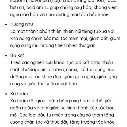
saponin, flavonoid (hoạt chất chống lão hóa), acid
hữu cơ, acid amin… giúp chống oxy hóa, kháng viêm,
ngừa lão hóa và nuôi dưỡng mái tóc chắc khỏe.
Hương nhu
Là một thành phần thiên nhiên nổi tiếng từ xưa với
khả năng chăm sóc mái tóc mềm mại, giảm bết, giảm
rụng cùng mùi hương thiên nhiên thư giãn.
Bồ kết
Theo các nghiên cứu khoa học, bồ kết chứa nhiều
chất như Saponin, protein, canxi,…có tác dụng nuôi
dưỡng mái tóc khỏe đẹp, giảm gàu ngứa, giảm gãy
rụng và giúp tóc suôn mượt hơn.
Xô thơm
Xô thơm rất giàu chất chống oxy hóa có thể giúp
ngăn ngừa và làm giảm sự hình thành của tóc bạc
mới. Các loại dầu tự nhiên trong cây xô thơm tăng
cường chân tóc và thúc đẩy tăng trưởng tóc khỏe