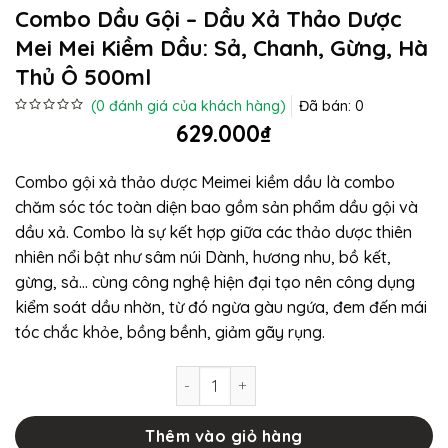
Combo Dầu Gội – Dầu Xả Thảo Dược
Mei Mei Kiềm Dầu: Sả, Chanh, Gừng, Hà
Thủ Ô 500ml
(
0
đánh giá của khách hàng)
Đã bán:
0
Được
629.000
₫
xếp
hạng
0
5
Combo gội xả thảo dược Meimei kiềm dầu là combo
sao
chăm sóc tóc toàn diện bao gồm sản phẩm dầu gội và
dầu xả. Combo là sự kết hợp giữa các thảo dược thiên
nhiên nổi bật như sâm núi Dành, hương nhu, bồ kết,
gừng, sả… cùng công nghệ hiện đại tạo nên công dụng
kiểm soát dầu nhờn, từ đó ngừa gàu ngứa, đem đến mái
tóc chắc khỏe, bồng bềnh, giảm gãy rụng.
Combo dầu gội - dầu xả thảo dược Mei
Thêm vào giỏ hàng