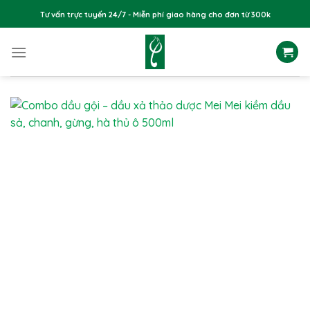
Skip
Tư vấn trực tuyến 24/7 - Miễn phí giao hàng cho đơn từ 300k
to
content