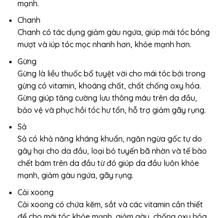
mạnh.
Chanh
Chanh có tác dụng giảm gàu ngứa, giúp mái tóc bóng
mượt và iúp tóc mọc nhanh hơn, khỏe mạnh hơn.
Gừng
Gừng là liều thuốc bổ tuyệt vời cho mái tóc bởi trong
gừng có vitamin, khoáng chất, chất chống oxy hóa.
Gừng giúp tăng cường lưu thông máu trên da đầu,
bảo vệ và phục hồi tóc hư tổn, hỗ trợ giảm gãy rụng.
Sả
Sả có khả năng kháng khuẩn, ngăn ngừa gốc tự do
gây hại cho da đầu, loại bỏ tuyến bã nhờn và tế bào
chết bám trên da đầu từ đó giúp da đầu luôn khỏe
mạnh, giảm gàu ngứa, gãy rụng.
Cải xoong
Cải xoong có chứa kẽm, sắt và các vitamin cần thiết
để cho mái tóc khỏe mạnh, giảm gàu, chống oxy hóa