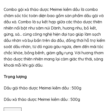
Combo gội xả thảo dược Meimei kiềm dầu là combo
chăm sóc tóc toàn diện bao gồm sản phẩm dầu gội và
dầu xả. Combo là sự kết hợp giữa các thảo dược thiên
nhiên nổi bật như sâm núi Dành, hương nhu, bồ kết,
gừng, sả… cùng công nghệ hiện đại tạo giúp làm sạch
dầu nhờn và bụi bẩn trên da đầu, đồng thời hỗ trợ kiểm
soát dầu nhờn, từ đó ngừa gàu ngứa, đem đến mái tóc
chắc khỏe, bồng bềnh, giảm gãy rụng. Với hương thơm
thảo dược thiên nhiên mang lại cảm giác thư thái, sảng
khoái mỗi khi gội đầu.
Trọng lượng
Dầu gội thảo dược Meimei kiềm dầu : 500g
Dầu xả thảo dược Meimei kiềm dầu : 500g