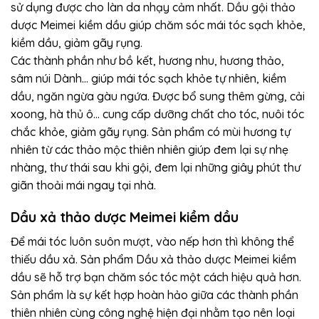
sử dụng được cho làn da nhạy cảm nhất. Dầu gội thảo
dược Meimei kiềm dầu giúp chăm sóc mái tóc sạch khỏe,
kiềm dầu, giảm gãy rụng.
Các thành phần như bồ kết, hương nhu, hương thảo,
sâm núi Dành… giúp mái tóc sạch khỏe tự nhiên, kiềm
dầu, ngăn ngừa gàu ngứa. Được bổ sung thêm gừng, cải
xoong, hà thủ ô… cung cấp dưỡng chất cho tóc, nuôi tóc
chắc khỏe, giảm gãy rụng. Sản phẩm có mùi hương tự
nhiên từ các thảo mộc thiên nhiên giúp đem lại sự nhẹ
nhàng, thư thái sau khi gội, đem lại những giây phút thư
giãn thoải mái ngay tại nhà.
Dầu xả thảo dược Meimei kiềm dầu
Để mái tóc luôn suôn mượt, vào nếp hơn thì không thể
thiếu dầu xả. Sản phẩm Dầu xả thảo dược Meimei kiềm
dầu sẽ hỗ trợ bạn chăm sóc tóc một cách hiệu quả hơn.
Sản phẩm là sự kết hợp hoàn hảo giữa các thành phần
thiên nhiên cùng công nghệ hiện đại nhằm tạo nên loại