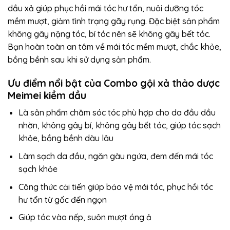
dầu xả giúp phục hồi mái tóc hư tổn, nuôi dưỡng tóc
mềm mượt, giảm tình trạng gãy rụng. Đặc biệt sản phẩm
không gây nặng tóc, bí tóc nên sẽ không gây bết tóc.
Bạn hoàn toàn an tâm về mái tóc mềm mượt, chắc khỏe,
bồng bềnh sau khi sử dụng sản phẩm.
Ưu điểm nổi bật của Combo gội xả thảo dược
Meimei kiềm dầu
Là sản phẩm chăm sóc tóc phù hợp cho da đầu dầu
nhờn, không gây bí, không gây bết tóc, giúp tóc sạch
khỏe, bồng bềnh dàu lâu
Làm sạch da đầu, ngăn gàu ngứa, đem đến mái tóc
sạch khỏe
Công thức cải tiến giúp bảo vệ mái tóc, phục hồi tóc
hư tổn từ gốc đến ngọn
Giúp tóc vào nếp, suôn mượt óng ả