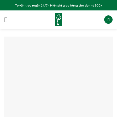
Skip
Tư vấn trực tuyến 24/7 - Miễn phí giao hàng cho đơn từ 300k
to
content