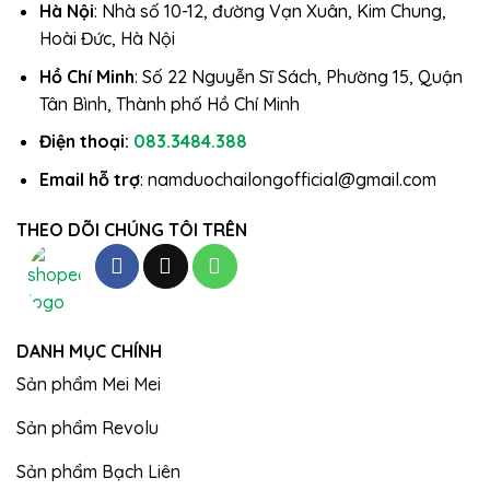
Hà Nội
: Nhà số 10-12, đường Vạn Xuân, Kim Chung,
Hoài Đức, Hà Nội
Hồ Chí Minh
: Số 22 Nguyễn Sĩ Sách, Phường 15, Quận
Tân Bình, Thành phố Hồ Chí Minh
Điện thoại:
083.3484.388
Email hỗ trợ
: namduochailongofficial@gmail.com
THEO DÕI CHÚNG TÔI TRÊN
DANH MỤC CHÍNH
Sản phẩm Mei Mei
Sản phẩm Revolu
Sản phẩm Bạch Liên