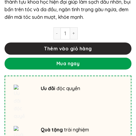
thành tựu khoa học hiện đại giúp làm sạch dầu nhờn, bụi
bẩn trên tóc và da đầu, ngăn tình trạng gàu ngứa, đem
đến mái tóc suôn mượt, khỏe mạnh.
Dầu gội thảo dược Mei Mei siêu mượt:
Thêm vào giỏ hàng
Mua ngay
Ưu đãi
độc quyền
Quà tặng
trải nghiệm