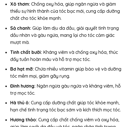
Xô thơm:
Chống oxy hóa, giúp ngăn ngừa và giảm
thiểu sự hình thành của tóc bạc mới, cung cấp dưỡng
chất cho tóc khỏe mạnh.
Sả chanh:
Giúp làm dịu da đầu, giải quyết tình trạng
dầu nhờn và gàu ngứa, mang lại cho tóc cảm giác
mượt mà.
Tinh chất bưởi:
Kháng viêm và chống oxy hóa, thúc
đẩy tuần hoàn máu và hỗ trợ mọc tóc.
Bơ hạt mỡ:
Chứa nhiều vitamin giúp bảo vệ và dưỡng
tóc mềm mại, giảm gãy rụng.
Đinh hương:
Ngăn ngừa gàu ngứa và kháng viêm, hỗ
trợ mọc tóc.
Hà thủ ô:
Cung cấp dưỡng chất giúp tóc khỏe mạnh,
hạn chế tình trạng tóc bạc sớm và kích thích mọc tóc.
Hương thảo:
Cung cấp chất chống viêm và oxy hóa,
giúp làm sạch da đầu và tóc, ngăn chặn tình trạng