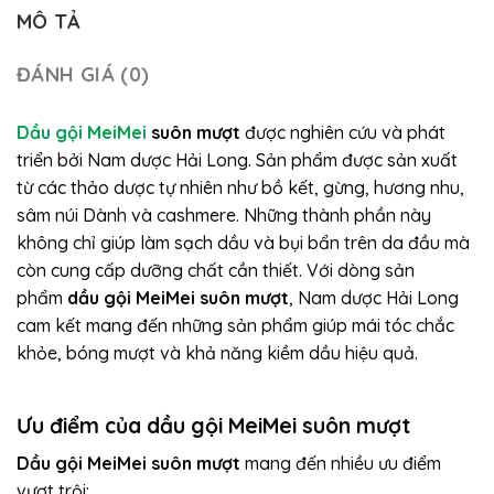
MÔ TẢ
ĐÁNH GIÁ (0)
Dầu gội MeiMei
suôn mượt
được nghiên cứu và phát
triển bởi Nam dược Hải Long. Sản phẩm được sản xuất
từ các thảo dược tự nhiên như bồ kết, gừng, hương nhu,
sâm núi Dành và cashmere. Những thành phần này
không chỉ giúp làm sạch dầu và bụi bẩn trên da đầu mà
còn cung cấp dưỡng chất cần thiết. Với dòng sản
phẩm
dầu gội MeiMei suôn mượt
, Nam dược Hải Long
cam kết mang đến những sản phẩm giúp mái tóc chắc
khỏe, bóng mượt và khả năng kiềm dầu hiệu quả.
Ưu điểm của dầu gội MeiMei suôn mượt
Dầu gội MeiMei suôn mượt
mang đến nhiều ưu điểm
vượt trội: