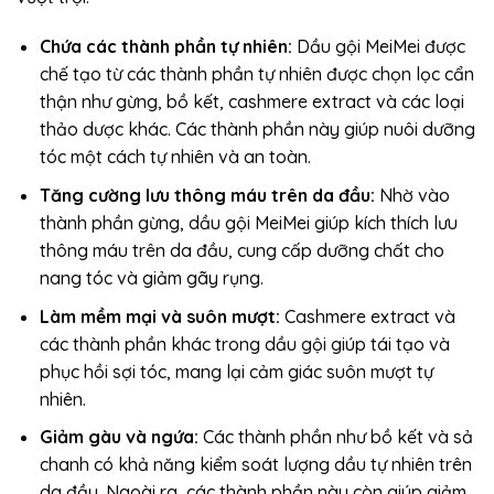
Chứa các thành phần tự nhiên:
Dầu gội MeiMei được
chế tạo từ các thành phần tự nhiên được chọn lọc cẩn
thận như gừng, bồ kết, cashmere extract và các loại
thảo dược khác. Các thành phần này giúp nuôi dưỡng
tóc một cách tự nhiên và an toàn.
Tăng cường lưu thông máu trên da đầu:
Nhờ vào
thành phần gừng, dầu gội MeiMei giúp kích thích lưu
thông máu trên da đầu, cung cấp dưỡng chất cho
nang tóc và giảm gãy rụng.
Làm mềm mại và suôn mượt:
Cashmere extract và
các thành phần khác trong dầu gội giúp tái tạo và
phục hồi sợi tóc, mang lại cảm giác suôn mượt tự
nhiên.
Giảm gàu và ngứa:
Các thành phần như bồ kết và sả
chanh có khả năng kiểm soát lượng dầu tự nhiên trên
da đầu. Ngoài ra, các thành phần này còn giúp giảm