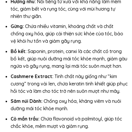
Hương nhu:
Nổi tiếng từ xưa với khả năng làm mềm
tóc, giảm bết và rụng tóc, cùng với mùi hương tự
nhiên thư giãn.
Gừng:
Chứa nhiều vitamin, khoáng chất và chất
chống oxy hóa, giúp cải thiện sức khỏe của tóc, bảo
vệ khỏi hư tổn và giảm gãy rụng.
Bồ kết:
Saponin, protein, canxi là các chất có trong
bồ kết, giúp nuôi dưỡng mái tóc khỏe mạnh, giảm gàu
ngứa và gãy rụng, mang lại mái tóc suôn mượt hơn.
Cashmere Extract:
Tinh chất này giống như “kim
cương” trong vải len, chứa keratin tinh khiết giúp phục
hồi tóc và làm cho tóc trở nên suôn mượt như mây.
Sâm núi Dành:
Chống oxy hóa, kháng viêm và nuôi
dưỡng mái tóc khỏe mạnh.
Cỏ mần trầu:
Chứa flavonoid và palmitoyl, giúp tóc
chắc khỏe, mềm mượt và giảm rụng.