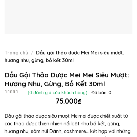
Trang chủ
/
Dầu gội thảo dược Mei Mei siêu mượt:
hương nhu, gừng, bồ kết 30ml
Dầu Gội Thảo Dược Mei Mei Siêu Mượt:
Hương Nhu, Gừng, Bồ Kết 30ml
(
0
đánh giá của khách hàng)
Đã bán:
0
Được
75.000
₫
xếp
hạng
0
5
Dầu gội thảo dược siêu mượt Meimei được chiết xuất từ
sao
các thảo dược thiên nhiên nổi bật như bồ kết, gừng,
hương nhu, sâm núi Dành, cashmere… kết hợp với những