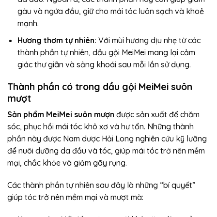
gàu và ngứa đầu, giữ cho mái tóc luôn sạch và khoẻ
mạnh.
Hương thơm tự nhiên:
Với mùi hương dịu nhẹ từ các
thành phần tự nhiên, dầu gội MeiMei mang lại cảm
giác thư giãn và sảng khoái sau mỗi lần sử dụng.
Thành phần có trong dầu gội MeiMei suôn
mượt
Sản phẩm MeiMei suôn mượn
được sản xuất để chăm
sóc, phục hồi mái tóc khô xơ và hư tổn. Những thành
phần này được Nam dược Hải Long nghiên cứu kỹ lưỡng
để nuôi dưỡng da đầu và tóc, giúp mái tóc trở nên mềm
mại, chắc khỏe và giảm gãy rụng.
Các thành phần tự nhiên sau đây là những “bí quyết”
giúp tóc trở nên mềm mại và mượt mà: