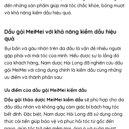
đến những sản phẩm giúp mái tóc chắc khỏe, bóng mượt
và khả năng kiềm dầu hiệu quả.
Dầu gội MeiMei với khả năng kiềm dầu hiệu
quả
Bụi bẩn và gàu nhờn trên da đầu là vấn đề nhiều người
gặp phải với mái tóc của mình. Hiểu được sự lo lắng đó
của khách hàng, Nam dược Hải Long đã nghiên cứu dầu
gội MeiMei với công dụng chính là kiềm dầu cùng những
ưu điểm và thành phần sau:
Ưu điểm của dầu gội MeiMei kiềm dầu
Dầu gội thảo dược MeiMei kiềm dầu
sẽ phù hợp cho da
đầu dầu nhờn và không gây cảm giác bí bách hay tóc
bết dính. Đặc biệt, Nam dược Hải Long đã sử dụng công
thức cải tiến giúp bảo vệ và phục hồi tóc từ gốc đến
ngọn, giúp tóc trở nên mềm mại, óng ả và suôn mượt