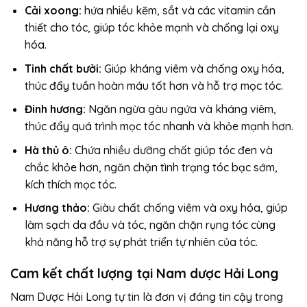
Cải xoong:
hứa nhiều kẽm, sắt và các vitamin cần
thiết cho tóc, giúp tóc khỏe mạnh và chống lại oxy
hóa.
Tinh chất bưởi:
Giúp kháng viêm và chống oxy hóa,
thúc đẩy tuần hoàn máu tốt hơn và hỗ trợ mọc tóc.
Đinh hương:
Ngăn ngừa gàu ngứa và kháng viêm,
thúc đẩy quá trình mọc tóc nhanh và khỏe mạnh hơn.
Hà thủ ô:
Chứa nhiều dưỡng chất giúp tóc đen và
chắc khỏe hơn, ngăn chặn tình trạng tóc bạc sớm,
kích thích mọc tóc.
Hương thảo:
Giàu chất chống viêm và oxy hóa, giúp
làm sạch da đầu và tóc, ngăn chặn rụng tóc cùng
khả năng hỗ trợ sự phát triển tự nhiên của tóc.
Cam kết chất lượng tại Nam dược Hải Long
Nam Dược Hải Long tự tin là đơn vị đáng tin cậy trong