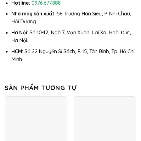
Hotline:
0976.677.888
Nhà máy sản xuất:
58 Trương Hán Siêu, P. Nhị Châu,
Hải Dương
Hà Nội:
Số 10-12, Ngõ 7, Vạn Xuân, Lai Xá, Hoài Đức,
Hà Nội.
HCM:
Số 22 Nguyễn Sĩ Sách, P. 15, Tân Bình, Tp. Hồ Chí
Minh
SẢN PHẨM TƯƠNG TỰ