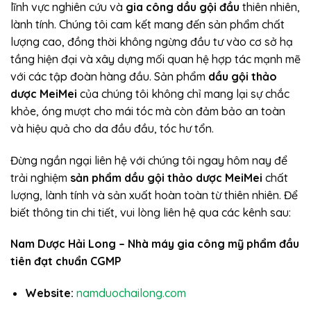
lĩnh vực nghiên cứu và
gia công dầu gội đầu
thiên nhiên,
lành tính. Chúng tôi cam kết mang đến sản phẩm chất
lượng cao, đồng thời không ngừng đầu tư vào cơ sở hạ
tầng hiện đại và xây dựng mối quan hệ hợp tác mạnh mẽ
với các tập đoàn hàng đầu. Sản phẩm
dầu gội thảo
dược MeiMei
của chúng tôi không chỉ mang lại sự chắc
khỏe, óng mượt cho mái tóc mà còn đảm bảo an toàn
và hiệu quả cho da đầu đầu, tóc hư tổn.
Đừng ngần ngại liên hệ với chúng tôi ngay hôm nay để
trải nghiệm
sản phẩm dầu gội thảo dược MeiMei
chất
lượng, lành tính và sản xuất hoàn toàn từ thiên nhiên. Để
biết thông tin chi tiết, vui lòng liên hệ qua các kênh sau:
Nam Dược Hải Long – Nhà máy gia công mỹ phẩm đầu
tiên đạt chuẩn CGMP
Website:
namduochailong.com