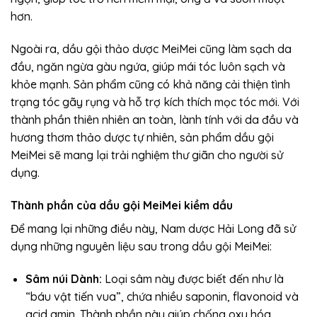
hơn.
Ngoài ra, dầu gội thảo dược MeiMei cũng làm sạch da
đầu, ngăn ngừa gàu ngứa, giúp mái tóc luôn sạch và
khỏe mạnh. Sản phẩm cũng có khả năng cải thiện tình
trạng tóc gãy rụng và hỗ trợ kích thích mọc tóc mới. Với
thành phần thiên nhiên an toàn, lành tính với da đầu và
hương thơm thảo dược tự nhiên, sản phẩm dầu gội
MeiMei sẽ mang lại trải nghiệm thư giãn cho người sử
dụng.
Thành phần của dầu gội MeiMei kiềm dầu
Để mang lại những điều này, Nam dược Hải Long đã sử
dụng những nguyên liệu sau trong dầu gội MeiMei:
Sâm núi Dành:
Loại sâm này được biết đến như là
“báu vật tiến vua”, chứa nhiều saponin, flavonoid và
acid amin. Thành phần này giúp chống oxy hóa,