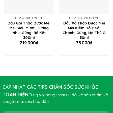
THƯƠNG HIỆU MEI MEI
THƯƠNG HIỆU MEI MEI
Dầu Gội Thảo Dược Mei
Dầu Xả Thảo Dược Mei
Mei Siêu Mượt: Hương
Mei Kiềm Dầu: Sả,
Nhu, Gừng, Bồ Kết
Chanh, Gừng, Hà Thủ Ô
300ml
30ml
219.000
₫
75.000
₫
CẬP NHẬT CÁC TIPS CHĂM SÓC SỨC KHỎE
TOÀN DIỆN
Cùng với hàng trăm ưu đãi về sản phẩm và
khuyến mãi siêu hấp dẫn