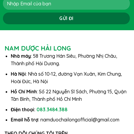
NAM DƯỢC HẢI LONG
Nhà máy
: 58 Trương Hán Siêu, Phường Nhị Châu,
Thành phố Hải Dương.
Hà Nội
: Nhà số 10-12, đường Vạn Xuân, Kim Chung,
Hoài Đức, Hà Nội
Hồ Chí Minh
: Số 22 Nguyễn Sĩ Sách, Phường 15, Quận
Tân Bình, Thành phố Hồ Chí Minh
Điện thoại:
083.3484.388
Email hỗ trợ
: namduochailongofficial@gmail.com
THEO DÕI CHÚNG TÔI TRÊN