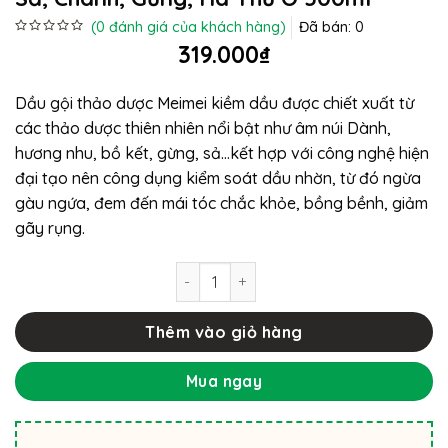
(
0
đánh giá của khách hàng)
Đã bán:
0
Được
319.000
₫
xếp
hạng
0
5
Dầu gội thảo dược Meimei kiềm dầu được chiết xuất từ
sao
các thảo dược thiên nhiên nổi bật như âm núi Dành,
hương nhu, bồ kết, gừng, sả…kết hợp với công nghệ hiện
đại tạo nên công dụng kiểm soát dầu nhờn, từ đó ngừa
gàu ngứa, đem đến mái tóc chắc khỏe, bồng bềnh, giảm
gãy rụng.
Dầu gội thảo dược Mei Mei kiềm dầu: 
Thêm vào giỏ hàng
Mua ngay