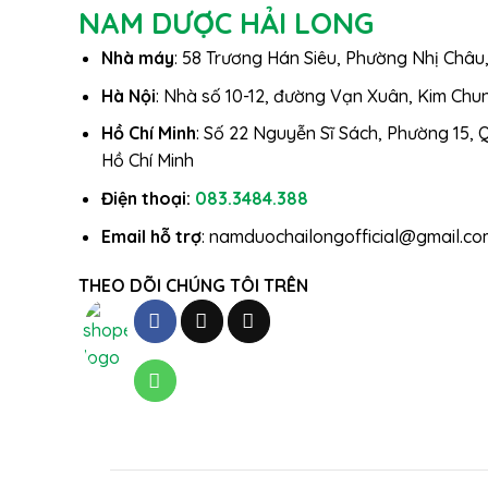
NAM DƯỢC HẢI LONG
Nhà máy
: 58 Trương Hán Siêu, Phường Nhị Châu
Hà Nội
: Nhà số 10-12, đường Vạn Xuân, Kim Chun
Hồ Chí Minh
: Số 22 Nguyễn Sĩ Sách, Phường 15,
Hồ Chí Minh
Điện thoại:
083.3484.388
Email hỗ trợ
: namduochailongofficial@gmail.co
THEO DÕI CHÚNG TÔI TRÊN