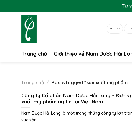
Skip
Tư v
to
content
Tìm
kiếm
Trang chủ
Giới thiệu về Nam Dược Hải Lo
Trang chủ
/
Posts tagged "sản xuất mỹ phẩm"
Công ty Cổ phần Nam Dược Hải Long – Đơn vị
xuất mỹ phẩm uy tín tại Việt Nam
Nam Dược Hải Long là một trong những công ty lớn tron
vực sản...