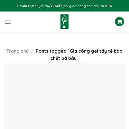
Skip
Tư vấn trực tuyến 24/7 - Miễn phí giao hàng cho đơn từ 300k
to
content
Trang chủ
/
Posts tagged "Gia công gel tẩy tế bào
chết bà bầu"