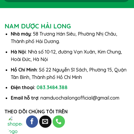
NAM DƯỢC HẢI LONG
Nhà máy
: 58 Trương Hán Siêu, Phường Nhị Châu,
Thành phố Hải Dương.
Hà Nội
: Nhà số 10-12, đường Vạn Xuân, Kim Chung,
Hoài Đức, Hà Nội
Hồ Chí Minh
: Số 22 Nguyễn Sĩ Sách, Phường 15, Quận
Tân Bình, Thành phố Hồ Chí Minh
Điện thoại:
083.3484.388
Email hỗ trợ
: namduochailongofficial@gmail.com
THEO DÕI CHÚNG TÔI TRÊN