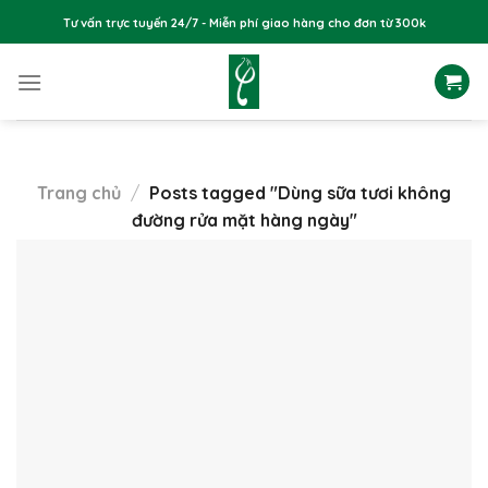
Skip
Tư vấn trực tuyến 24/7 - Miễn phí giao hàng cho đơn từ 300k
to
content
Trang chủ
/
Posts tagged "Dùng sữa tươi không
đường rửa mặt hàng ngày"