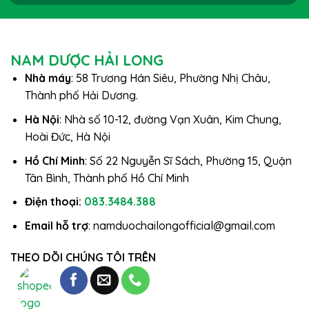
NAM DƯỢC HẢI LONG
Nhà máy
: 58 Trương Hán Siêu, Phường Nhị Châu,
Thành phố Hải Dương.
Hà Nội
: Nhà số 10-12, đường Vạn Xuân, Kim Chung,
Hoài Đức, Hà Nội
Hồ Chí Minh
: Số 22 Nguyễn Sĩ Sách, Phường 15, Quận
Tân Bình, Thành phố Hồ Chí Minh
Điện thoại:
083.3484.388
Email hỗ trợ
: namduochailongofficial@gmail.com
THEO DÕI CHÚNG TÔI TRÊN