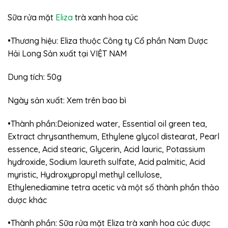
Sữa rửa mặt
Eliza
trà xanh hoa cúc
•Thương hiệu: Eliza thuộc Công ty Cổ phần Nam Dược
Hải Long Sản xuất tại VIỆT NAM
Dung tích: 50g
Ngày sản xuất: Xem trên bao bì
•Thành phần:Deionized water, Essential oil green tea,
Extract chrysanthemum, Ethylene glycol distearat, Pearl
essence, Acid stearic, Glycerin, Acid lauric, Potassium
hydroxide, Sodium laureth sulfate, Acid palmitic, Acid
myristic, Hydroxypropyl methyl cellulose,
Ethylenediamine tetra acetic và một số thành phần thảo
dược khác
•Thành phần: Sữa rửa mặt Eliza trà xanh hoa cúc được