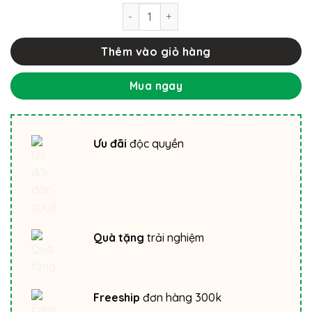
5
Sữa rửa mặt Eliza trà xanh hoa cúc g
sao
Thêm vào giỏ hàng
Mua ngay
Ưu đãi
độc quyền
Quà tặng
trải nghiệm
Freeship
đơn hàng 300k