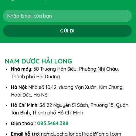
NAM DƯỢC HẢI LONG
Nhà máy
: 58 Trương Hán Siêu, Phường Nhị Châu,
Thành phố Hải Dương.
Hà Nội
: Nhà số 10-12, đường Vạn Xuân, Kim Chung,
Hoài Đức, Hà Nội
Hồ Chí Minh
: Số 22 Nguyễn Sĩ Sách, Phường 15, Quận
Tân Bình, Thành phố Hồ Chí Minh
Điện thoại:
083.3484.388
Email hỗ trợ
: namduochailongofficial@gmail.com