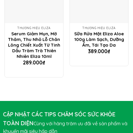
THƯƠNG HIỆU ELIZA
THƯƠNG HIỆU ELIZA
Serum Giảm Mụn, Mờ
Sữa Rửa Mặt Eliza Aloe
Thâm, Thu Nhỏ Lỗ Chân
100g Làm Sạch, Dưỡng
Lông Chiết Xuất Từ Tinh
Ẩm, Tái Tạo Da
Dầu Tràm Trà Thiên
389.000
₫
Nhiên Eliza 10ml
289.000
₫
CẬP NHẬT CÁC TIPS CHĂM SÓC SỨC KHỎE
TOÀN DIỆN
Cùng với hàng trăm ưu đãi về sản phẩm và
khuyến mãi siêu hấp dẫn