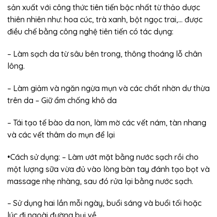
sản xuất với công thức tiên tiến bậc nhất từ thảo dược
thiên nhiên như: hoa cúc, trà xanh, bột ngọc trai,… được
điều chế bằng công nghệ tiên tiến có tác dụng:
– Làm sạch da từ sâu bên trong, thông thoáng lỗ chân
lông.
– Làm giảm và ngăn ngừa mụn và các chất nhờn dư thừa
trên da – Giữ ẩm chống khô da
– Tái tạo tế bào da non, làm mờ các vết nám, tàn nhang
và các vết thâm do mụn để lại
•Cách sử dụng: – Làm ướt mặt bằng nước sạch rồi cho
một lượng sữa vừa đủ vào lòng bàn tay đánh tạo bọt và
massage nhẹ nhàng, sau đó rửa lại bằng nước sạch.
– Sử dụng hai lần mỗi ngày, buổi sáng và buổi tối hoặc
lúc đi ngoài đường bụi về