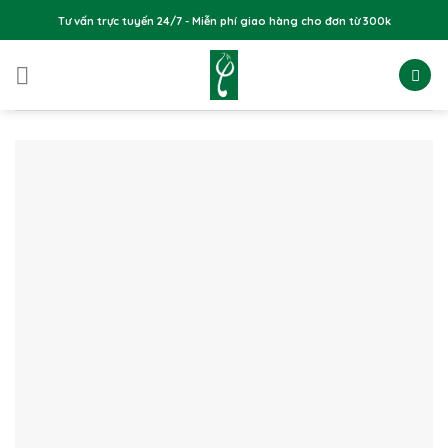
Skip
Tư vấn trực tuyến 24/7 - Miễn phí giao hàng cho đơn từ 300k
to
content