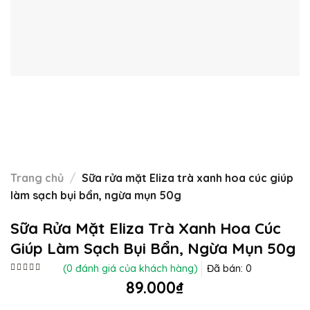
Trang chủ
/
Sữa rửa mặt Eliza trà xanh hoa cúc giúp
làm sạch bụi bẩn, ngừa mụn 50g
Sữa Rửa Mặt Eliza Trà Xanh Hoa Cúc
Giúp Làm Sạch Bụi Bẩn, Ngừa Mụn 50g
(
0
đánh giá của khách hàng)
Đã bán:
0
Được
89.000
₫
xếp
hạng
0