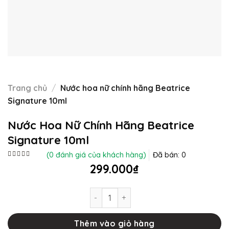
Trang chủ
/
Nước hoa nữ chính hãng Beatrice
Signature 10ml
Nước Hoa Nữ Chính Hãng Beatrice
Signature 10ml
(
0
đánh giá của khách hàng)
Đã bán:
0
Được
299.000
₫
xếp
hạng
0
5
Nước hoa nữ chính hãng Beatrice Sign
sao
Thêm vào giỏ hàng