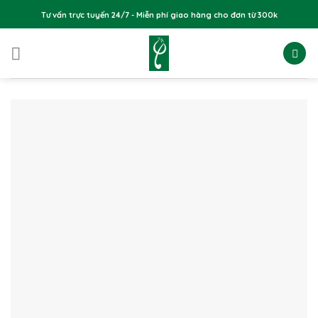
Skip
Tư vấn trực tuyến 24/7 - Miễn phí giao hàng cho đơn từ 300k
to
content