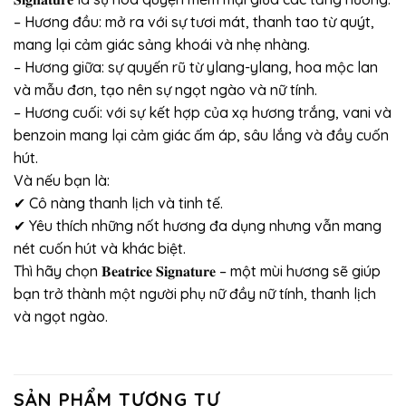
– Hương đầu: mở ra với sự tươi mát, thanh tao từ quýt,
mang lại cảm giác sảng khoái và nhẹ nhàng.
– Hương giữa: sự quyến rũ từ ylang-ylang, hoa mộc lan
và mẫu đơn, tạo nên sự ngọt ngào và nữ tính.
– Hương cuối: với sự kết hợp của xạ hương trắng, vani và
benzoin mang lại cảm giác ấm áp, sâu lắng và đầy cuốn
hút.
Và nếu bạn là:
✔ Cô nàng thanh lịch và tinh tế.
✔ Yêu thích những nốt hương đa dụng nhưng vẫn mang
nét cuốn hút và khác biệt.
Thì hãy chọn 𝐁𝐞𝐚𝐭𝐫𝐢𝐜𝐞 𝐒𝐢𝐠𝐧𝐚𝐭𝐮𝐫𝐞 – một mùi hương sẽ giúp
bạn trở thành một người phụ nữ đầy nữ tính, thanh lịch
và ngọt ngào.
SẢN PHẨM TƯƠNG TỰ