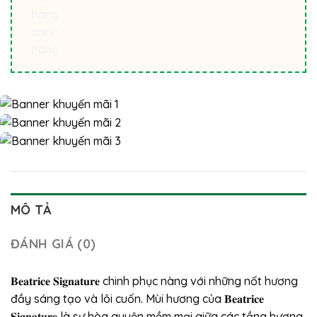
MÔ TẢ
ĐÁNH GIÁ (0)
𝐁𝐞𝐚𝐭𝐫𝐢𝐜𝐞 𝐒𝐢𝐠𝐧𝐚𝐭𝐮𝐫𝐞 chinh phục nàng với những nốt hương
đầy sáng tạo và lôi cuốn. Mùi hương của 𝐁𝐞𝐚𝐭𝐫𝐢𝐜𝐞
𝐒𝐢𝐠𝐧𝐚𝐭𝐮𝐫𝐞 là sự hòa quyện mềm mại giữa các tầng hương.