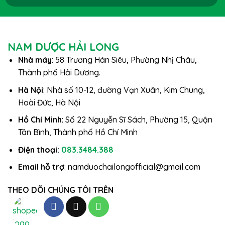
NAM DƯỢC HẢI LONG
Nhà máy
: 58 Trương Hán Siêu, Phường Nhị Châu,
Thành phố Hải Dương.
Hà Nội
: Nhà số 10-12, đường Vạn Xuân, Kim Chung,
Hoài Đức, Hà Nội
Hồ Chí Minh
: Số 22 Nguyễn Sĩ Sách, Phường 15, Quận
Tân Bình, Thành phố Hồ Chí Minh
Điện thoại:
083.3484.388
Email hỗ trợ
: namduochailongofficial@gmail.com
THEO DÕI CHÚNG TÔI TRÊN