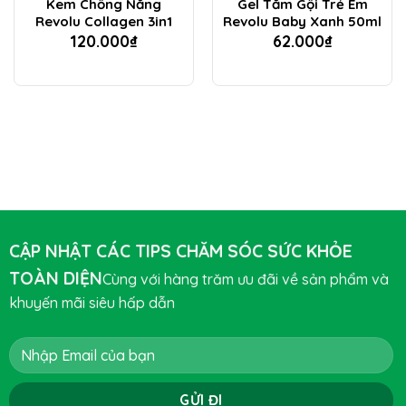
Kem Chống Nắng
Gel Tắm Gội Trẻ Em
Revolu Collagen 3in1
Revolu Baby Xanh 50ml
120.000
₫
62.000
₫
CẬP NHẬT CÁC TIPS CHĂM SÓC SỨC KHỎE
TOÀN DIỆN
Cùng với hàng trăm ưu đãi về sản phẩm và
khuyến mãi siêu hấp dẫn