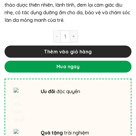
thảo dược thiên nhiên, lành tính, đem lại cảm giác dịu
nhẹ, có tác dụng dưỡng ẩm cho da, bảo vệ và chăm sóc
làn da mỏng manh của trẻ.
Gel tắm gội trẻ em Revolu Baby 150ml
Thêm vào giỏ hàng
Mua ngay
Ưu đãi
độc quyền
Quà tặng
trải nghiệm