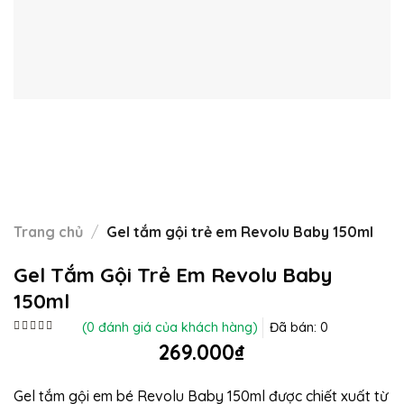
Trang chủ
/
Gel tắm gội trẻ em Revolu Baby 150ml
Gel Tắm Gội Trẻ Em Revolu Baby
150ml
(
0
đánh giá của khách hàng)
Đã bán:
0
Được
269.000
₫
xếp
hạng
0
5
Gel tắm gội em bé Revolu Baby 150ml được chiết xuất từ
sao