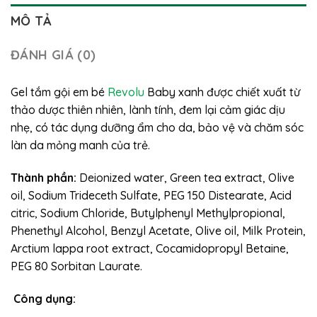
MÔ TẢ
ĐÁNH GIÁ (0)
Gel tắm gội em bé
Revolu
Baby xanh được chiết xuất từ
thảo dược thiên nhiên, lành tính, đem lại cảm giác dịu
nhẹ, có tác dụng dưỡng ẩm cho da, bảo vệ và chăm sóc
làn da mỏng manh của trẻ.
Thành phần:
Deionized water, Green tea extract, Olive
oil, Sodium Trideceth Sulfate, PEG 150 Distearate, Acid
citric, Sodium Chloride, Butylphenyl Methylpropional,
Phenethyl Alcohol, Benzyl Acetate, Olive oil, Milk Protein,
Arctium lappa root extract, Cocamidopropyl Betaine,
PEG 80 Sorbitan Laurate.
Công dụng: