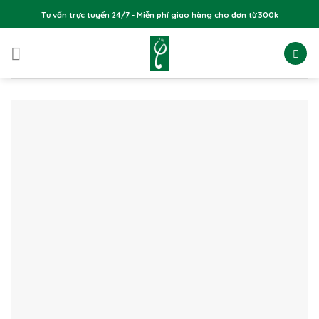
Skip
Tư vấn trực tuyến 24/7 - Miễn phí giao hàng cho đơn từ 300k
to
content