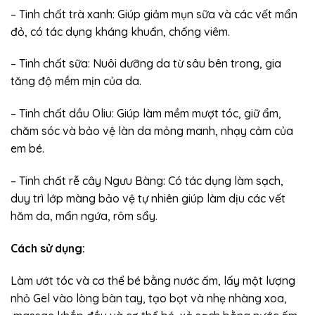
– Tinh chất trà xanh: Giúp giảm mụn sữa và các vết mẩn
đỏ, có tác dụng kháng khuẩn, chống viêm.
– Tinh chất sữa: Nuôi dưỡng da từ sâu bên trong, gia
tăng độ mềm mịn của da.
– Tinh chất dầu Oliu: Giúp làm mềm mượt tóc, giữ ẩm,
chăm sóc và bảo vệ làn da mỏng manh, nhạy cảm của
em bé.
– Tinh chất rễ cây Ngưu Bàng: Có tác dụng làm sạch,
duy trì lớp màng bảo vệ tự nhiên giúp làm dịu các vết
hăm da, mẩn ngứa, rôm sẩy.
Cách sử dụng:
Làm ướt tóc và cơ thể bé bằng nước ấm, lấy một lượng
nhỏ Gel vào lòng bàn tay, tạo bọt và nhẹ nhàng xoa,